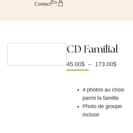
Panier
En
Aller
Contact
au
contenu
CD Familial
Plage
45.00
$
–
173.00
$
de
prix :
45.00
4 photos au choix
à
parmi la famille
173.0
Photo de groupe
incluse