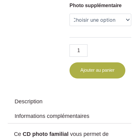
quantité
Photo supplémentaire
de
CD
Familial
Ajouter au panier
Description
Informations complémentaires
Ce
CD photo familial
vous permet de