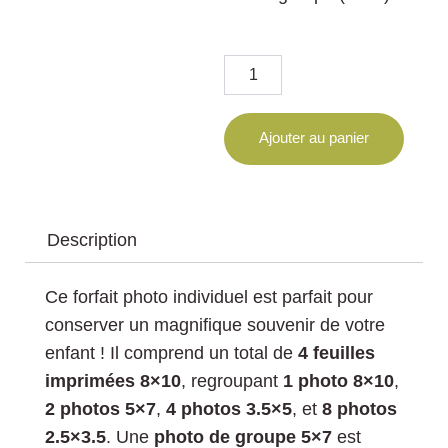
quantité
de
Ensemble
D
Ajouter au panier
Description
Ce forfait photo individuel est parfait pour
conserver un magnifique souvenir de votre
enfant ! Il comprend un total de
4 feuilles
imprimées 8×10
, regroupant
1 photo 8×10
,
2 photos 5×7
,
4 photos 3.5×5
, et
8 photos
2.5×3.5
. Une
photo de groupe 5×7
est