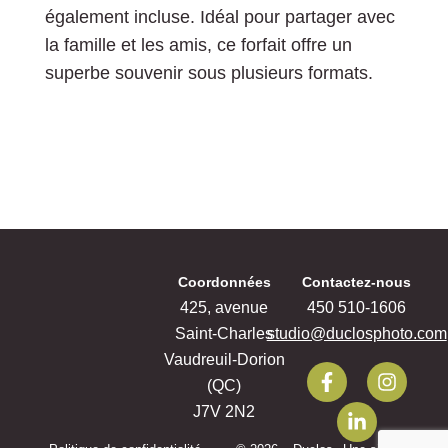
également incluse. Idéal pour partager avec
la famille et les amis, ce forfait offre un
superbe souvenir sous plusieurs formats.
Coordonnées
Contactez-nous
425, avenue
‍450 ‍510-1606
Saint-Charles
studio@duclosphoto.com
Vaudreuil-Dorion
F
L
I
(QC)
a
i
n
c
n
s
J7V 2N2
e
k
t