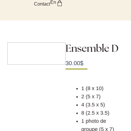
Panier
En
Aller
Contact
au
contenu
Ensemble D
30.00
$
1 (8 x 10)
2 (5 x 7)
4 (3.5 x 5)
8 (2.5 x 3.5)
1 photo de
groupe (5 x 7)