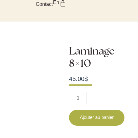
Panier
En
Aller
Contact
au
contenu
Laminage
8×10
45.00
$
quantité
de
Laminage
8x10
Ajouter au panier